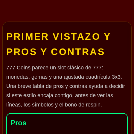
PRIMER VISTAZO Y
PROS Y CONTRAS
777 Coins parece un slot clásico de 777:
monedas, gemas y una ajustada cuadrícula 3x3.
Una breve tabla de pros y contras ayuda a decidir
si este estilo encaja contigo, antes de ver las
líneas, los símbolos y el bono de respin.
Pros