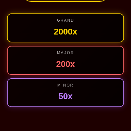
GRAND
2000x
MAJOR
200x
MINOR
50x