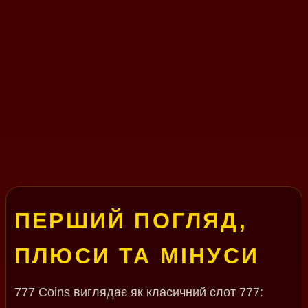
ПЕРШИЙ ПОГЛЯД,
ПЛЮСИ ТА МІНУСИ
777 Coins виглядає як класичний слот 777: