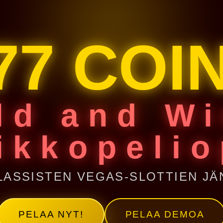
77 COI
ld and Wi
ikkopeli
LASSISTEN VEGAS-SLOTTIEN JÄ
PELAA NYT!
PELAA DEMOA