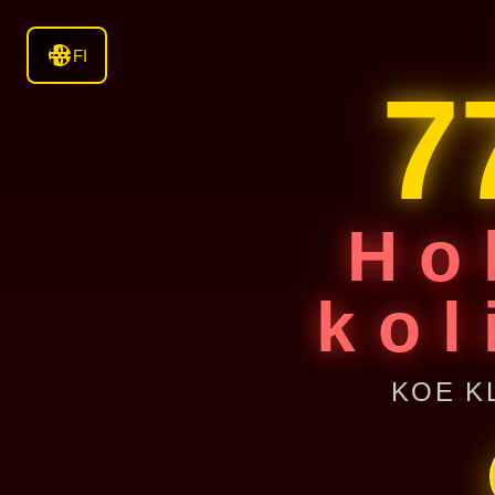
FI
7
Ho
kol
KOE K