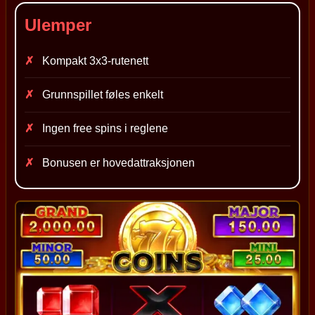
Ulemper
Kompakt 3x3-rutenett
Grunnspillet føles enkelt
Ingen free spins i reglene
Bonusen er hovedattraksjonen