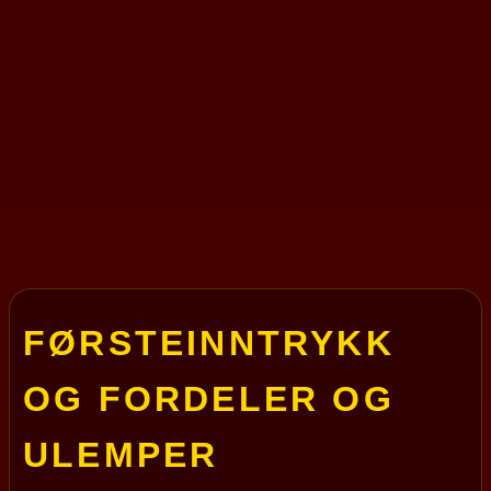
FØRSTEINNTRYKK
OG FORDELER OG
ULEMPER